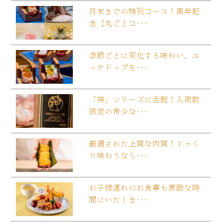
月末までの特別コース！周年記
念【丸ごとコ･･･
季節ごとに変化する味わい、ユ
ッケドッグを･･･
「神」シリーズに舌鼓！入荷数
限定の希少な･･･
厳選された上質な肉質！じっく
り味わうなら･･･
お子様連れのお食事も素敵な時
間にいたしま･･･