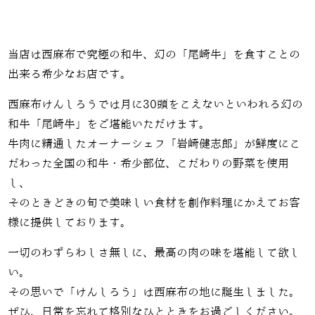
当店は西麻布で究極の和牛、幻の「尾崎牛」を食すことの
出来る希少なお店です。
西麻布けんしろうでは月に30頭をこえないといわれる幻の
和牛「尾崎牛」をご堪能いただけます。
牛肉に精通したオーナーシェフ「岩崎健志郎」が鮮度にこ
だわった全国の和牛・希少部位、こだわりの野菜を使用
し、
そのときどきの旬で美味しい食材を創作料理にかえてお客
様に提供しております。
一切のわずらわしさ無しに、最高の肉の味を堪能して欲し
い。
その思いで「けんしろう」は西麻布の地に誕生しました。
ぜひ、日常を忘れて格別なひとときをお過ごしください。