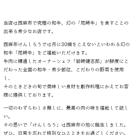
当店は西麻布で究極の和牛、幻の「尾崎牛」を食すことの
出来る希少なお店です。
西麻布けんしろうでは月に30頭をこえないといわれる幻の
和牛「尾崎牛」をご堪能いただけます。
牛肉に精通したオーナーシェフ「岩崎健志郎」が鮮度にこ
だわった全国の和牛・希少部位、こだわりの野菜を使用
し、
そのときどきの旬で美味しい食材を創作料理にかえてお客
様に提供しております。
一切のわずらわしさ無しに、最高の肉の味を堪能して欲し
い。
その思いで「けんしろう」は西麻布の地に誕生しました。
ぜひ、日常を忘れて格別なひとときをお過ごしください。