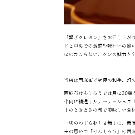
「
繋ぎタレタン」をお召し上が
ドと中央での食感や味わいの違
にはたまらない、タンの魅力を
当店は西麻布で究極の和牛、幻
西麻布けんしろうでは月に30頭
牛肉に精通したオーナーシェフ
そのときどきの旬で美味しい食
一切のわずらわしさ無しに、最
その思いで「けんしろう」は西