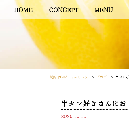
HOME
CONCEPT
MENU
焼肉 西麻布 けんしろう
>
ブログ
>
牛タン好
牛タン好きさんにお
2025.10.15