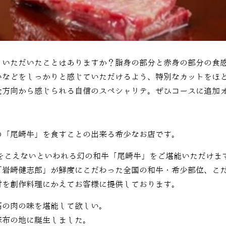
りいただいたことはありますか？脂身の部分と赤身の部分の食
いなどをしっかりと感じていただけるよう、特別なカットをほ
全方向から感じられる自信のスペシャリテ。ぜひコースに追加
の「尾崎牛」を食すことの出来る希少なお店です。
をこえないといわれる幻の和牛「尾崎牛」をご堪能いただけま
「岩崎健志郎」が鮮度にこだわった全国の和牛・希少部位、こ
材を創作料理にかえてお客様に提供しております。
高の肉の味を堪能して欲しい。
麻布の地に誕生しました。