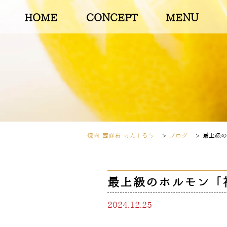
HOME
CONCEPT
MENU
焼肉 西麻布 けんしろう
>
ブログ
>
最上級の
最上級のホルモン「
2024.12.25