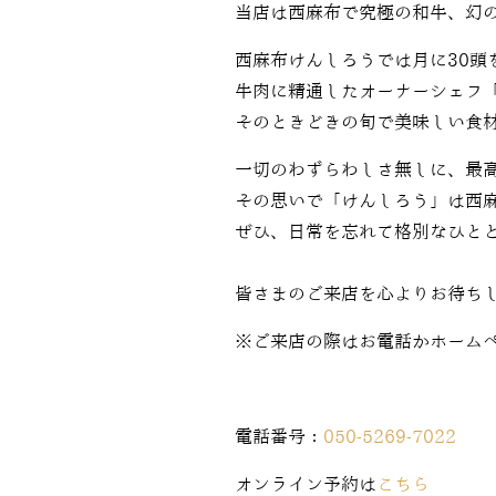
当店は西麻布で究極の和牛、幻
西麻布けんしろうでは月に30頭
牛肉に精通したオーナーシェフ
そのときどきの旬で美味しい食
一切のわずらわしさ無しに、最
その思いで「けんしろう」は西
ぜひ、日常を忘れて格別なひと
皆さまのご来店を心よりお待ち
※ご来店の際はお電話かホーム
電話番号：
050-5269-7022
オンライン予約は
こちら