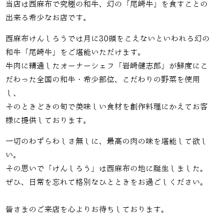
当店は西麻布で究極の和牛、幻の「尾崎牛」を食すことの
出来る希少なお店です。
西麻布けんしろうでは月に30頭をこえないといわれる幻の
和牛「尾崎牛」をご堪能いただけます。
牛肉に精通したオーナーシェフ「岩崎健志郎」が鮮度にこ
だわった全国の和牛・希少部位、こだわりの野菜を使用
し、
そのときどきの旬で美味しい食材を創作料理にかえてお客
様に提供しております。
一切のわずらわしさ無しに、最高の肉の味を堪能して欲し
い。
その思いで「けんしろう」は西麻布の地に誕生しました。
ぜひ、日常を忘れて格別なひとときをお過ごしください。
皆さまのご来店を心よりお待ちしております。