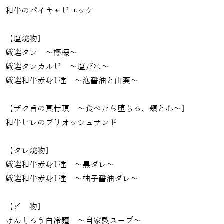
和牛のパイキャビユッケ
【塩焼物】
厳選タン 〜檸檬〜
厳選タンカルビ 〜塩だれ〜
厳選和牛赤身1種 〜泡醤油と山葵〜
【ザク旨の真骨頂 〜食べたら堕ちる、頬と心〜】
和牛ヒレのブリオッシュサンド
【タレ焼物】
厳選和牛赤身1種 〜黒ダレ〜
厳選和牛赤身1種 〜柚子醤油ダレ〜
【〆 物】
けんしろう白冷麺 〜自家製スープ〜