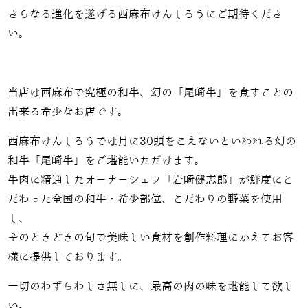
さらなる進化を遂げる西麻布けんしろうにご期待くださ
い。
当店は西麻布で究極の和牛、幻の「尾崎牛」を食すことの
出来る希少なお店です。
西麻布けんしろうでは月に30頭をこえないといわれる幻の
和牛「尾崎牛」をご堪能いただけます。
牛肉に精通したオーナーシェフ「岩崎健志郎」が鮮度にこ
だわった全国の和牛・希少部位、こだわりの野菜を使用
し、
そのときどきの旬で美味しい食材を創作料理にかえてお客
様に提供しております。
一切のわずらわしさ無しに、最高の肉の味を堪能して欲し
い。