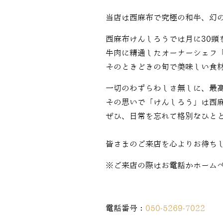
当店は西麻布で究極の和牛、幻
西麻布けんしろうでは月に30頭
牛肉に精通したオーナーシェフ
そのときどきの旬で美味しい食
一切のわずらわしさ無しに、最
その思いで「けんしろう」は西
ぜひ、日常を忘れて格別なひと
皆さまのご来店を心よりお待ち
※ご来店の際はお電話かホーム
電話番号：
050-5269-7022