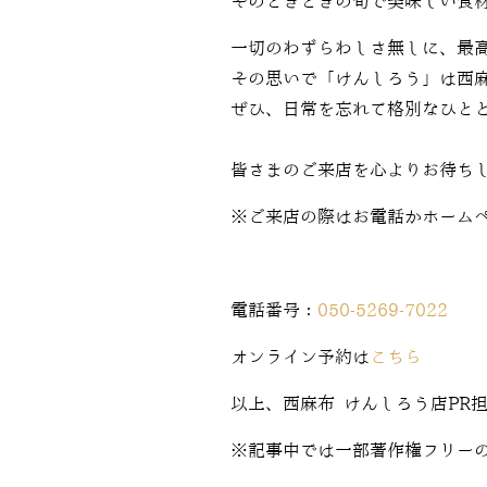
そのときどきの旬で美味しい食
一切のわずらわしさ無しに、最
その思いで「けんしろう」は西
ぜひ、日常を忘れて格別なひと
皆さまのご来店を心よりお待ち
※ご来店の際はお電話かホーム
電話番号：
050-5269-7022
オンライン予約は
こちら
以上、西麻布 けんしろう店PR
※記事中では一部著作権フリー