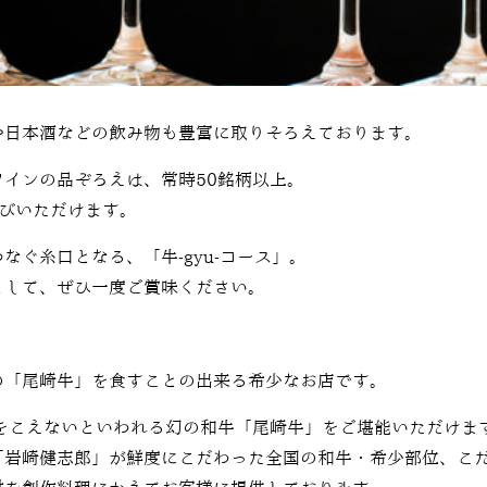
や日本酒などの飲み物も豊富に取りそろえております。
インの品ぞろえは、常時50銘柄以上。
選びいただけます。
なぐ糸口となる、「牛-gyu-コース」。
として、ぜひ一度ご賞味ください。
の「尾崎牛」を食すことの出来る希少なお店です。
をこえないといわれる幻の和牛「尾崎牛」をご堪能いただけま
「岩崎健志郎」が鮮度にこだわった全国の和牛・希少部位、こ