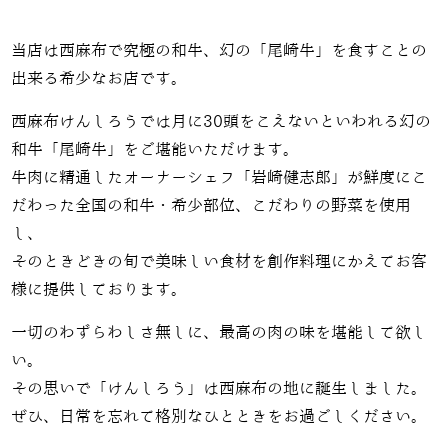
当店は西麻布で究極の和牛、幻の「尾崎牛」を食すことの
出来る希少なお店です。
西麻布けんしろうでは月に30頭をこえないといわれる幻の
和牛「尾崎牛」をご堪能いただけます。
牛肉に精通したオーナーシェフ「岩崎健志郎」が鮮度にこ
だわった全国の和牛・希少部位、こだわりの野菜を使用
し、
そのときどきの旬で美味しい食材を創作料理にかえてお客
様に提供しております。
一切のわずらわしさ無しに、最高の肉の味を堪能して欲し
い。
その思いで「けんしろう」は西麻布の地に誕生しました。
ぜひ、日常を忘れて格別なひとときをお過ごしください。