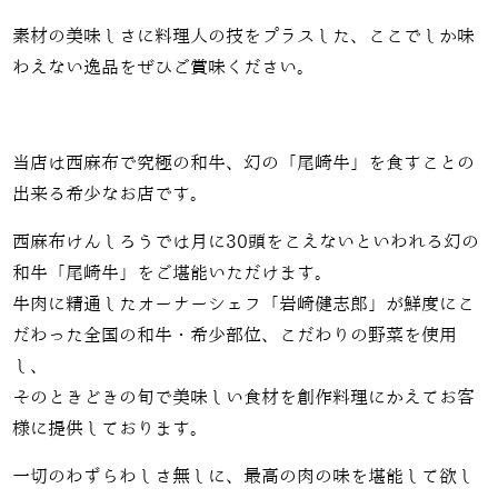
素材の美味しさに料理人の技をプラスした、ここでしか味
わえない逸品をぜひご賞味ください。
当店は西麻布で究極の和牛、幻の「尾崎牛」を食すことの
出来る希少なお店です。
西麻布けんしろうでは月に30頭をこえないといわれる幻の
和牛「尾崎牛」をご堪能いただけます。
牛肉に精通したオーナーシェフ「岩崎健志郎」が鮮度にこ
だわった全国の和牛・希少部位、こだわりの野菜を使用
し、
そのときどきの旬で美味しい食材を創作料理にかえてお客
様に提供しております。
一切のわずらわしさ無しに、最高の肉の味を堪能して欲し