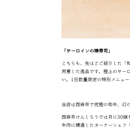
「サーロインの棒寿司」
こちらも、先ほどご紹介した「
用意した逸品です。極上のサー
い。
1
日数量限定の特別メニュー
当店は西麻布で究極の和牛、幻
西麻布けんしろうでは月に30頭
牛肉に精通したオーナーシェフ