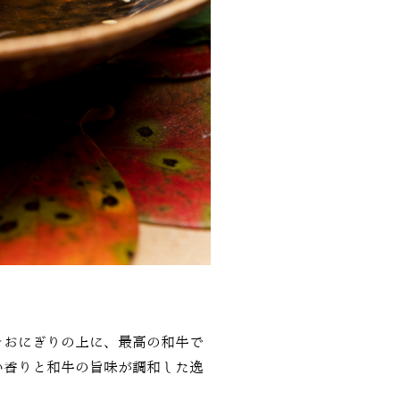
きおにぎりの上に、最高の和牛で
い香りと和牛の旨味が調和した逸