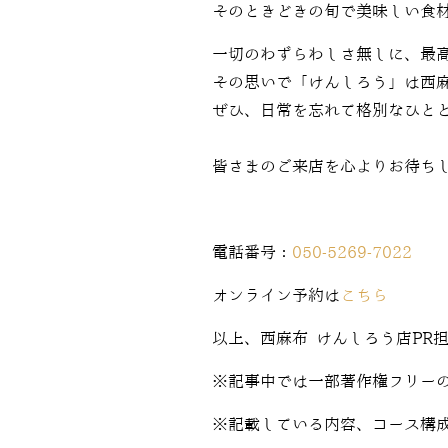
そのときどきの旬で美味しい食
一切のわずらわしさ無しに、最
その思いで「けんしろう」は西
ぜひ、日常を忘れて格別なひと
皆さまのご来店を心よりお待ち
電話番号：
050-5269-7022
オンライン予約は
こちら
以上、西麻布 けんしろう店PR
※記事中では一部著作権フリー
※記載している内容、コース構