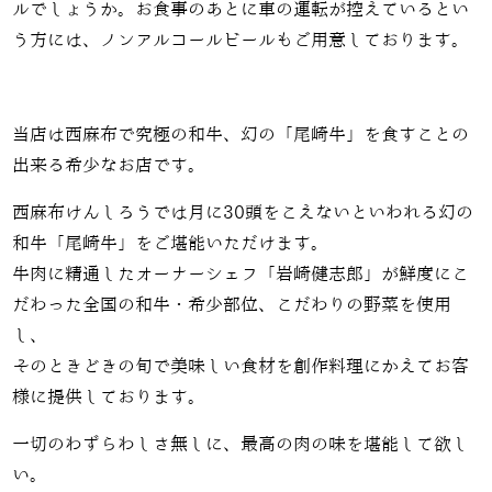
ルでしょうか。お食事のあとに車の運転が控えているとい
う方には、ノンアルコールビールもご用意しております。
当店は西麻布で究極の和牛、幻の「尾崎牛」を食すことの
出来る希少なお店です。
西麻布けんしろうでは月に30頭をこえないといわれる幻の
和牛「尾崎牛」をご堪能いただけます。
牛肉に精通したオーナーシェフ「岩崎健志郎」が鮮度にこ
だわった全国の和牛・希少部位、こだわりの野菜を使用
し、
そのときどきの旬で美味しい食材を創作料理にかえてお客
様に提供しております。
一切のわずらわしさ無しに、最高の肉の味を堪能して欲し
い。