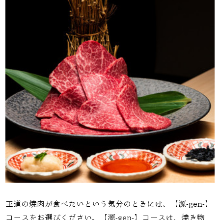
王道の焼肉が食べたいという気分のときには、【源
-gen-
】
コースをお選びください。【源
-gen-
】コースは、焼き物