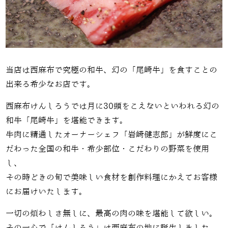
当店は西麻布で究極の和牛、幻の「尾崎牛」を食すことの
出来る希少なお店です。
西麻布けんしろうでは月に30頭をこえないといわれる幻の
和牛「尾崎牛」を堪能できます。
牛肉に精通したオーナーシェフ「岩崎健志郎」が鮮度にこ
だわった全国の和牛・希少部位・こだわりの野菜を使用
し、
その時どきの旬で美味しい食材を創作料理にかえてお客様
にお届けいたします。
一切の煩わしさ無しに、最高の肉の味を堪能して欲しい。