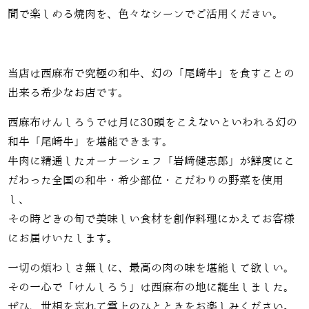
間で楽しめる焼肉を、色々なシーンでご活用ください。
当店は西麻布で究極の和牛、幻の「尾崎牛」を食すことの
出来る希少なお店です。
西麻布けんしろうでは月に30頭をこえないといわれる幻の
和牛「尾崎牛」を堪能できます。
牛肉に精通したオーナーシェフ「岩崎健志郎」が鮮度にこ
だわった全国の和牛・希少部位・こだわりの野菜を使用
し、
その時どきの旬で美味しい食材を創作料理にかえてお客様
にお届けいたします。
一切の煩わしさ無しに、最高の肉の味を堪能して欲しい。
その一心で「けんしろう」は西麻布の地に誕生しました。
ぜひ、世相を忘れて雲上のひとときをお楽しみください。